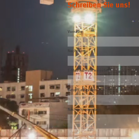
Schreiben Sie uns!
Vorname
Nachname
E-Mail-Adresse eingeben
Betreff eingeben
Nachricht eingeben