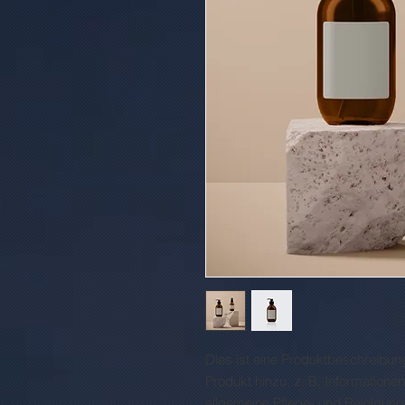
Dies ist eine Produktbeschreibung
Produkt hinzu, z. B. Informatione
allgemeine Pflege- und Reinigung