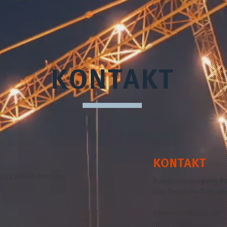
KONTAKT
KONTAKT
(0)30 20314-0 an oder
Bundesvereinigung Ba
Das Deutsche Bau- u
Kronenstraße 55 - 58
10117 Berlin