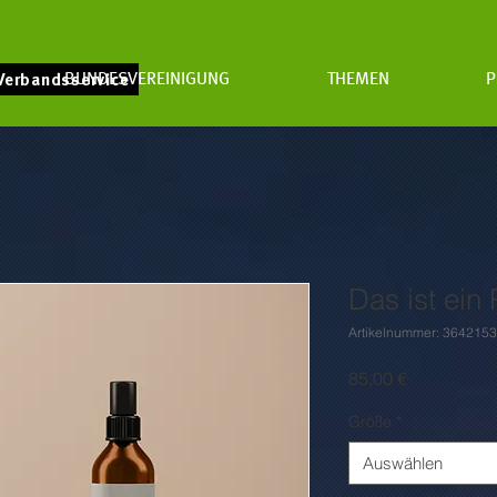
BUNDESVEREINIGUNG
THEMEN
P
Verbandsservice
Das ist ein
Artikelnummer: 364215
Preis
85,00 €
Größe
*
Auswählen