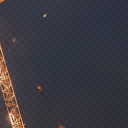
uwirtschaft (GbR)
nd Ausbau-Handwerk