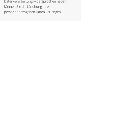
Datenverarbeitung widersprochen haben),
können Sie die Löschung Ihrer
personenbezogenen Daten verlangen.
Recht auf Einschränkung der Verarbeitung
Sie haben das Recht, eine Einschränkung der
Verarbeitung der Sie betreffenden Daten zu
verlangen.
Recht auf Beschwerde
Wenn Sie der Auffassung sind, dass wir Ihrem
Anliegen nicht oder nicht in vollem Umfang
nachgekommen sind, können Sie bei der
zuständigen Datenschutzaufsichtsbehörde
Beschwerde einlegen.
Datenschutzbeauftragter
Wenn Sie Fragen zum Datenschutz der BV
Bauwirtschaft haben oder zu den Daten, die wir
zu Ihrer Person gespeichert haben, können Sie
sich gerne direkt an uns wenden. Bitte